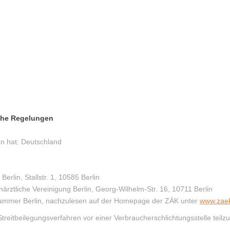
che Regelungen
en hat: Deutschland
lin, Stallstr. 1, 10585 Berlin
rztliche Vereinigung Berlin, Georg-Wilhelm-Str. 16, 10711 Berlin
ekammer Berlin, nachzulesen auf der Homepage der ZÄK unter
www.zaek
n Streitbeilegungsverfahren vor einer Verbraucherschlichtungsstelle tei