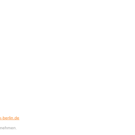
-berlin.de
lzunehmen.