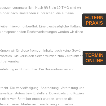
esetzen verantwortlich. Nach §§ 8 bis 10 TMG sind wir
hen oder nach Umständen zu forschen, die auf eine
ELTERN
PRAXIS
iben hiervon unberührt. Eine diesbezügliche Haftung
on entsprechenden Rechtsverletzungen werden wir diese
 können wir für diese fremden Inhalte auch keine Gewähr
TERMIN
ntwortlich. Die verlinkten Seiten wurden zum Zeitpunkt der
ONLINE
cht erkennbar.
sverletzung nicht zumutbar. Bei Bekanntwerden von
echt. Die Vervielfältigung, Bearbeitung, Verbreitung und
jeweiligen Autors bzw. Erstellers. Downloads und Kopien
te nicht vom Betreiber erstellt wurden, werden die
otzdem auf eine Urheberrechtsverletzung aufmerksam