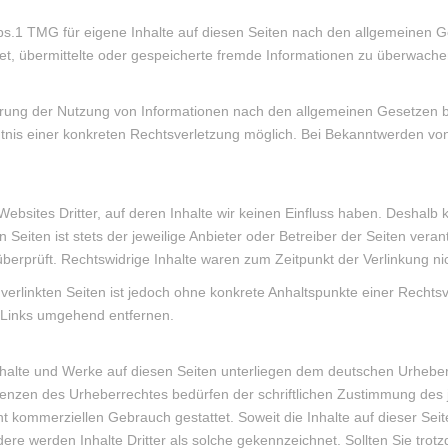
bs.1 TMG für eigene Inhalte auf diesen Seiten nach den allgemeinen G
htet, übermittelte oder gespeicherte fremde Informationen zu überwac
rung der Nutzung von Informationen nach den allgemeinen Gesetzen ble
nntnis einer konkreten Rechtsverletzung möglich. Bei Bekanntwerden v
ebsites Dritter, auf deren Inhalte wir keinen Einfluss haben. Deshalb
en Seiten ist stets der jeweilige Anbieter oder Betreiber der Seiten vera
berprüft. Rechtswidrige Inhalte waren zum Zeitpunkt der Verlinkung ni
r verlinkten Seiten ist jedoch ohne konkrete Anhaltspunkte einer Recht
 Links umgehend entfernen.
Inhalte und Werke auf diesen Seiten unterliegen dem deutschen Urheberr
enzen des Urheberrechtes bedürfen der schriftlichen Zustimmung des 
icht kommerziellen Gebrauch gestattet. Soweit die Inhalte auf dieser Sei
dere werden Inhalte Dritter als solche gekennzeichnet. Sollten Sie tr