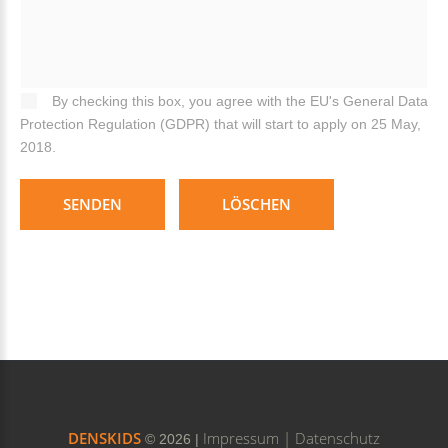
By checking this box, you agree with the EU's General Data
Protection Regulation (GDPR) that will start to apply on 25 May,
2018.
SENDEN
LÖSCHEN
DENSKIDS
Impressum |
Datenschutz
©
2026